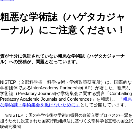
粗悪な学術誌（ハゲタカジャ
ーナル）にご注意ください！
質が十分に保証されていない粗悪な学術誌（ハゲタカジャーナ
ル）への投稿が、問題となっています。
NISTEP（文部科学省 科学技術・学術政策研究所）は、国際的な
学術団体であるInterAcademy Partnership(IAP）が著した、粗悪な
学術誌（Predatory Jouranal)や学術集会に関する提言「Combatting
Predatory Academic Journals and Conferences」を和訳し、
「粗悪
な学術誌・学術集会を拡げないために」
として公開しています。
※NISTEP ：国の科学技術や学術の振興の政策立案プロセスの一翼を
担うために設置された国家行政組織法に基づく文部科学省直轄の国立試
験研究機関