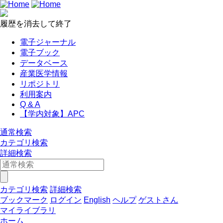
履歴を消去して終了
電子ジャーナル
電子ブック
データベース
産業医学情報
リポジトリ
利用案内
Q & A
【学内対象】APC
通常検索
カテゴリ検索
詳細検索
カテゴリ検索
詳細検索
ブックマーク
ログイン
English
ヘルプ
ゲストさん
マイライブラリ
ホーム