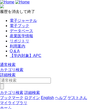
履歴を消去して終了
電子ジャーナル
電子ブック
データベース
産業医学情報
リポジトリ
利用案内
Q & A
【学内対象】APC
通常検索
カテゴリ検索
詳細検索
カテゴリ検索
詳細検索
ブックマーク
ログイン
English
ヘルプ
ゲストさん
マイライブラリ
ホーム