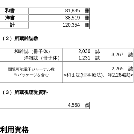
和書
81,835 冊
洋書
38,519 冊
計
120,354 冊
（２）所蔵雑誌数
和雑誌（冊子体）
2,036 誌
3,267 誌
洋雑誌（冊子体）
1,231 誌
2,265 誌
閲覧可能電子ジャーナル数
<和１誌(理学療法)、洋2,264誌)>
※パッケージを含む
（３）所蔵視聴覚資料
4,568 点
利用資格