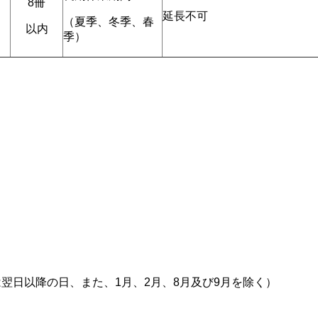
8冊
延長不可
（夏季、冬季、春
以内
季）
翌日以降の日、また、1月、2月、8月及び9月を除く）