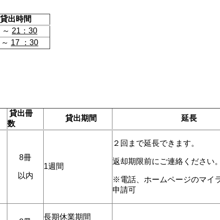
時間
0 ～
21：30
 ～
17 ：30
貸出冊
貸出期間
延長
数
２回まで延長できます。
8冊
返却期限前にご連絡ください
1週間
以内
※電話、ホームページのマイ
申請可
長期休業期間